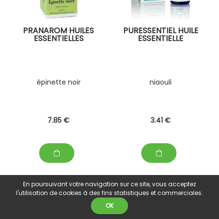
PRANAROM HUILES
PURESSENTIEL HUILE
ESSENTIELLES
ESSENTIELLE
épinette noir
niaouli
7
.85
€
3
.41
€
En poursuivant votre navigation sur ce site, vous acceptez
l'utilisation de cookies à des fins statistiques et commerciales.
OK