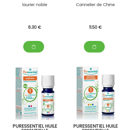
laurier noble
Cannelier de Chine
6
.30
€
11
.50
€
PURESSENTIEL HUILE
PURESSENTIEL HUILE