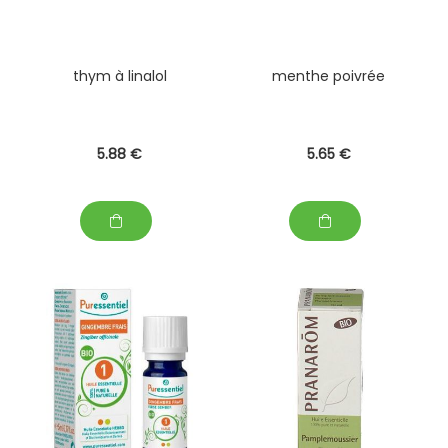
thym à linalol
menthe poivrée
5
.88
€
5
.65
€