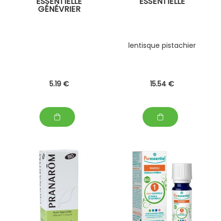
ESSENTIELLE
ESSENTIELLE
GÉNÉVRIER
lentisque pistachier
5
.19
€
15
.54
€