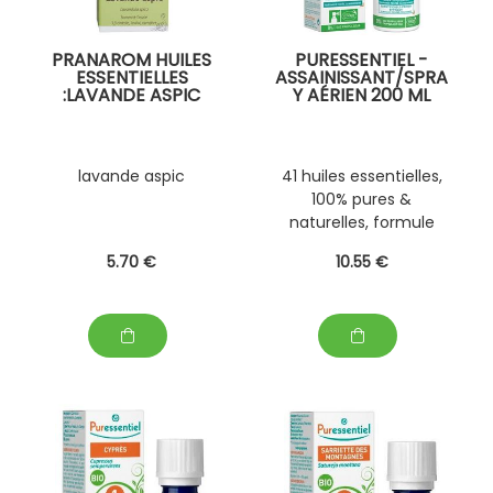
PRANAROM HUILES
PURESSENTIEL -
ESSENTIELLES
ASSAINISSANT/SPRA
:LAVANDE ASPIC
Y AÉRIEN 200 ML
lavande aspic
41 huiles essentielles,
100% pures &
naturelles, formule
brevetée
5
.70
€
10
.55
€