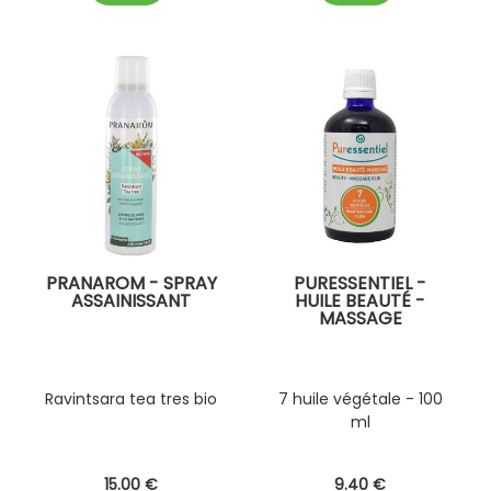
PRANAROM - SPRAY
PURESSENTIEL -
ASSAINISSANT
HUILE BEAUTÉ -
MASSAGE
Ravintsara tea tres bio
7 huile végétale - 100
ml
15
.00
€
9
.40
€