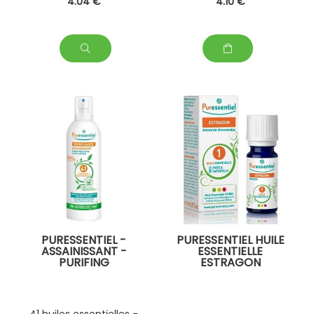
4
.04
€
4
.10
€
PURESSENTIEL -
PURESSENTIEL HUILE
ASSAINISSANT -
ESSENTIELLE
PURIFING
ESTRAGON
41 huiles essentielles -