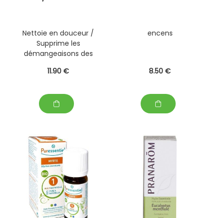
Nettoie en douceur /
encens
Supprime les
démangeaisons des
peaux sèches dès 15
11
.90
€
8
.50
€
jours