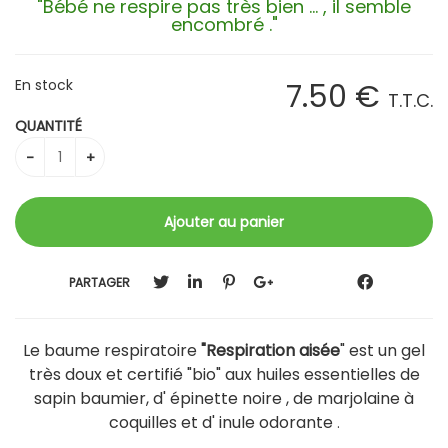
"Bébé ne respire pas très bien ... , il semble
encombré ."
En stock
7
.50
€
T.T.C.
QUANTITÉ
PARTAGER
Le baume respiratoire
"Respiration aisée
" est un gel
très doux et certifié "bio" aux huiles essentielles de
sapin baumier, d' épinette noire , de marjolaine à
coquilles et d' inule odorante
.