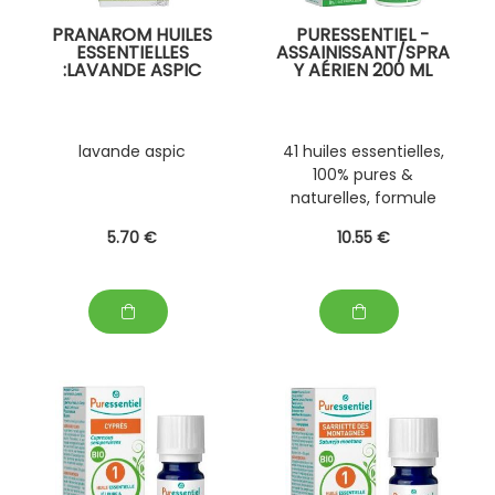
PRANAROM HUILES
PURESSENTIEL -
ESSENTIELLES
ASSAINISSANT/SPRA
:LAVANDE ASPIC
Y AÉRIEN 200 ML
lavande aspic
41 huiles essentielles,
100% pures &
naturelles, formule
brevetée
5
.70
€
10
.55
€