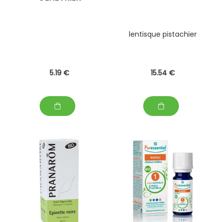
lentisque pistachier
5
.19
€
15
.54
€