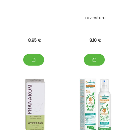
ravinstara
8
.95
€
8
.10
€