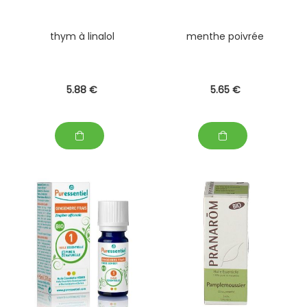
thym à linalol
menthe poivrée
5
.88
€
5
.65
€