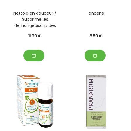
Nettoie en douceur /
encens
Supprime les
démangeaisons des
peaux sèches dès 15
11
.90
€
8
.50
€
jours