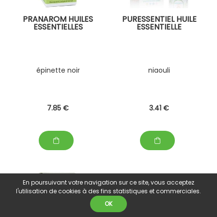
PRANAROM HUILES
PURESSENTIEL HUILE
ESSENTIELLES
ESSENTIELLE
épinette noir
niaouli
7
.85
€
3
.41
€
En poursuivant votre navigation sur ce site, vous acceptez
l'utilisation de cookies à des fins statistiques et commerciales.
OK