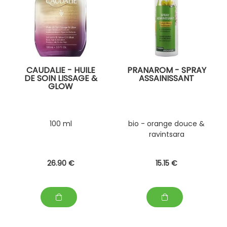
CAUDALIE - HUILE
PRANAROM - SPRAY
DE SOIN LISSAGE &
ASSAINISSANT
GLOW
100 ml
bio - orange douce &
ravintsara
26
.90
€
15
.15
€