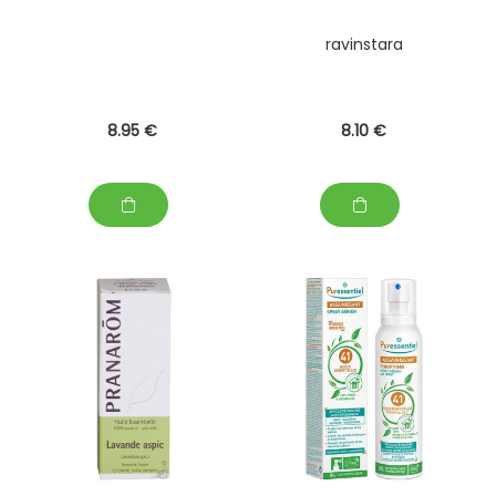
ravinstara
8
.95
€
8
.10
€