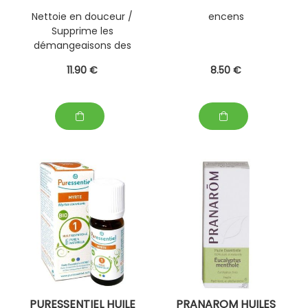
Nettoie en douceur /
encens
Supprime les
démangeaisons des
peaux sèches dès 15
11
.90
€
8
.50
€
jours
PURESSENTIEL HUILE
PRANAROM HUILES