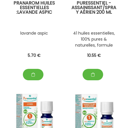
PRANAROM HUILES
PURESSENTIEL -
ESSENTIELLES
ASSAINISSANT/SPRA
:LAVANDE ASPIC
Y AÉRIEN 200 ML
lavande aspic
41 huiles essentielles,
100% pures &
naturelles, formule
brevetée
5
.70
€
10
.55
€