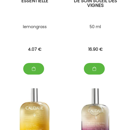
ESSENTIELLE
DE SOIN SOLEIL DES
VIGNES
lemongrass
50 ml
4
.07
€
16
.90
€