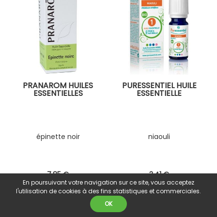
PRANAROM HUILES
PURESSENTIEL HUILE
ESSENTIELLES
ESSENTIELLE
épinette noir
niaouli
7
.85
€
3
.41
€
En poursuivant votre navigation sur ce site, vous acceptez
l'utilisation de cookies à des fins statistiques et commerciales.
OK