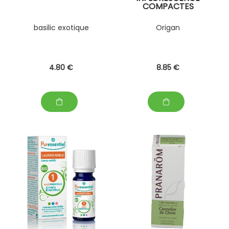
COMPACTES
basilic exotique
Origan
4
.80
€
8
.85
€