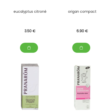
eucalyptus citroné
origan compact
3
.50
€
6
.90
€