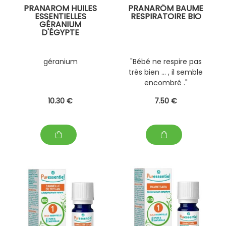
PRANAROM HUILES
PRANARÔM BAUME
ESSENTIELLES
RESPIRATOIRE BIO
GÉRANIUM
D'ÉGYPTE
géranium
"Bébé ne respire pas
très bien ... , il semble
encombré ."
10
.30
€
7
.50
€