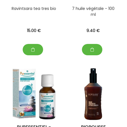
Ravintsara tea tres bio
7 huile végétale - 100
ml
15
.00
€
9
.40
€