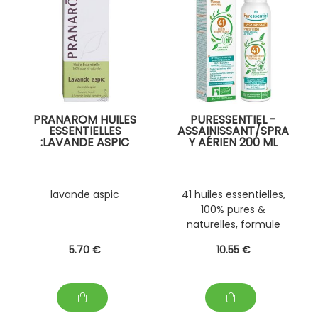
PRANAROM HUILES
PURESSENTIEL -
ESSENTIELLES
ASSAINISSANT/SPRA
:LAVANDE ASPIC
Y AÉRIEN 200 ML
lavande aspic
41 huiles essentielles,
100% pures &
naturelles, formule
brevetée
5
.70
€
10
.55
€