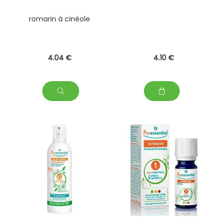
romarin à cinéole
4
.04
€
4
.10
€