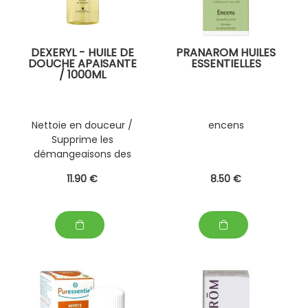
DEXERYL - HUILE DE
PRANAROM HUILES
DOUCHE APAISANTE
ESSENTIELLES
/ 1000ML
Nettoie en douceur /
encens
Supprime les
démangeaisons des
peaux sèches dès 15
11
.90
€
8
.50
€
jours