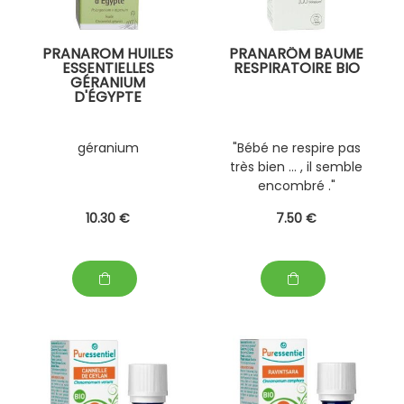
PRANAROM HUILES
PRANARÔM BAUME
ESSENTIELLES
RESPIRATOIRE BIO
GÉRANIUM
D'ÉGYPTE
géranium
"Bébé ne respire pas
très bien ... , il semble
encombré ."
10
.30
€
7
.50
€