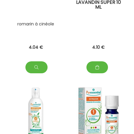
LAVANDIN SUPER 10
ML
romarin à cinéole
4
.04
€
4
.10
€