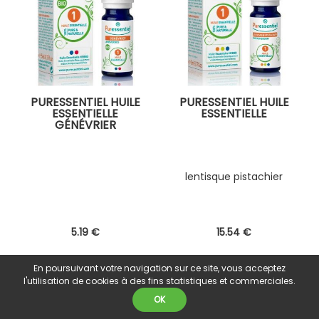
PURESSENTIEL HUILE
PURESSENTIEL HUILE
ESSENTIELLE
ESSENTIELLE
GÉNÉVRIER
lentisque pistachier
5
.19
€
15
.54
€
En poursuivant votre navigation sur ce site, vous acceptez
l'utilisation de cookies à des fins statistiques et commerciales.
OK