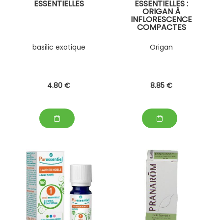
ESSENTIELLES
ESSENTIELLES :
ORIGAN À
INFLORESCENCE
COMPACTES
basilic exotique
Origan
4
.80
€
8
.85
€