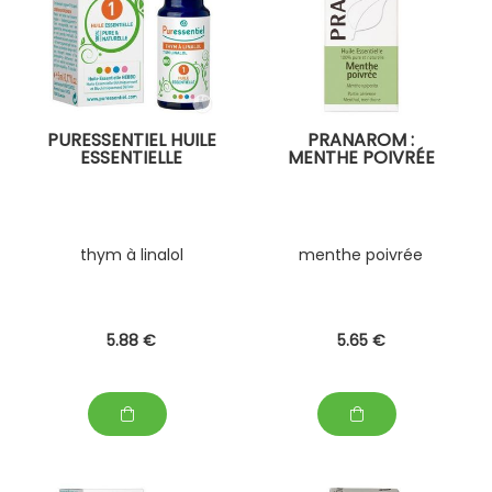
PURESSENTIEL HUILE
PRANAROM :
ESSENTIELLE
MENTHE POIVRÉE
thym à linalol
menthe poivrée
5
.88
€
5
.65
€