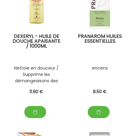
DEXERYL - HUILE DE
PRANAROM HUILES
DOUCHE APAISANTE
ESSENTIELLES
/ 1000ML
Nettoie en douceur /
encens
Supprime les
démangeaisons des
peaux sèches dès 15
11
.90
€
8
.50
€
jours