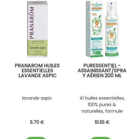
PRANAROM HUILES
PURESSENTIEL -
ESSENTIELLES
ASSAINISSANT/SPRA
:LAVANDE ASPIC
Y AÉRIEN 200 ML
lavande aspic
41 huiles essentielles,
100% pures &
naturelles, formule
brevetée
5
.70
€
10
.55
€