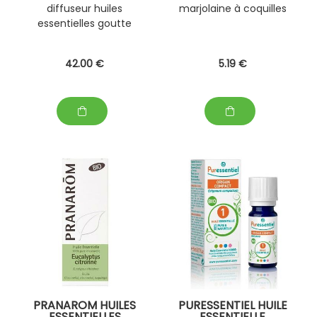
diffuseur huiles
marjolaine à coquilles
essentielles goutte
42
.00
€
5
.19
€
PRANAROM HUILES
PURESSENTIEL HUILE
ESSENTIELLES
ESSENTIELLE