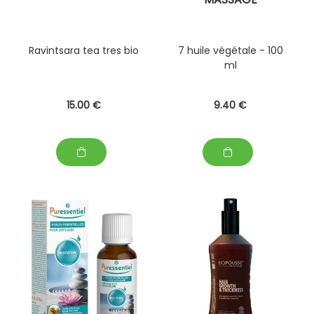
Ravintsara tea tres bio
7 huile végétale - 100
ml
15
.00
€
9
.40
€