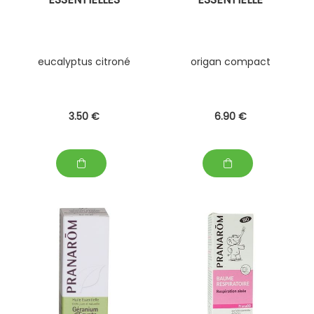
eucalyptus citroné
origan compact
3
.50
€
6
.90
€