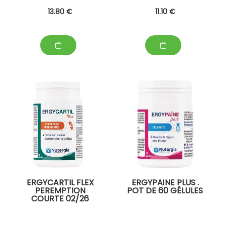
13
.80
€
11
.10
€
ERGYCARTIL FLEX
ERGYPAÏNE PLUS .
PEREMPTION
POT DE 60 GÉLULES
COURTE 02/26