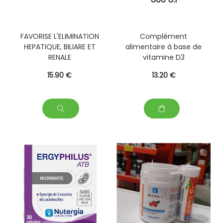
FAVORISE L'ELIMINATION
Complément
HEPATIQUE, BILIARE ET
alimentaire à base de
RENALE
vitamine D3
:immunité , ossature
15
.90
€
13
.20
€