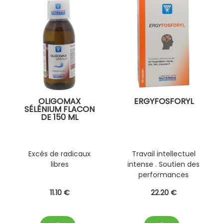
OLIGOMAX
ERGYFOSFORYL
SÉLÉNIUM FLACON
DE 150 ML
Excés de radicaux
Travail intellectuel
libres
intense . Soutien des
performances
intellectuelles (
11
.10
€
22
.20
€
étudiant sénior)