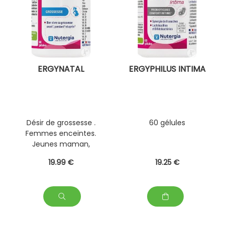
ERGYNATAL
ERGYPHILUS INTIMA
Désir de grossesse .
60 gélules
Femmes enceintes.
Jeunes maman,
femmes allaitantes -
19
.99
€
19
.25
€
60 gélules