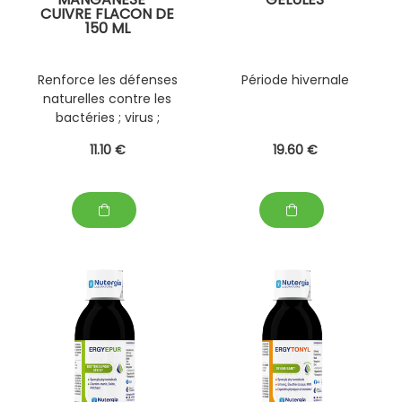
CUIVRE FLACON DE
150 ML
Renforce les défenses
Période hivernale
naturelles contre les
bactéries ; virus ;
stress ; pollutions .
11
.10
€
19
.60
€