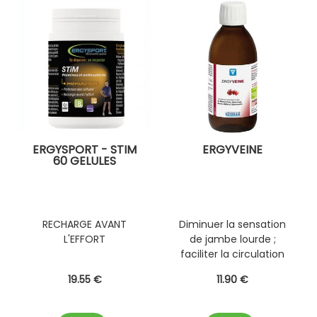
ERGYSPORT - STIM
ERGYVEINE
60 GELULES
RECHARGE AVANT
Diminuer la sensation
L'EFFORT
de jambe lourde ;
faciliter la circulation
sanguine.
19
.55
€
11
.90
€