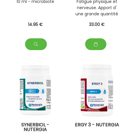
10 ml - microbiote
Fatigue physique et
nerveuse. Apport d'
une grande quantité
de magésium.
14
.95
€
33
.00
€
SYNERBIOL -
ERGY 3 - NUTERGIA
NUTERGIA