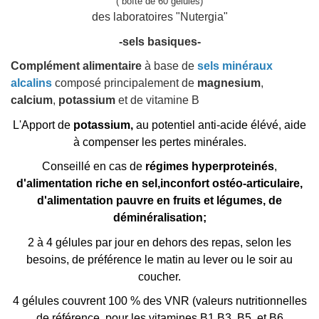
( boîte de 60 gélules)
des laboratoires "Nutergia"
-sels basiques-
Complément alimentaire
à base de
sels minéraux
alcalins
composé principalement de
magnesium
,
calcium
,
potassium
et de vitamine B
L'Apport de
potassium,
au potentiel anti-acide élévé, aide
à compenser les pertes minérales.
Conseillé en cas de
régimes hyperproteinés
,
d'alimentation riche en sel,inconfort ostéo-articulaire,
d'alimentation pauvre en fruits et légumes, de
déminéralisation;
2 à 4 gélules par jour en dehors des repas, selon les
besoins, de préférence le matin au lever ou le soir au
coucher.
4 gélules couvrent 100 % des VNR (valeurs nutritionnelles
de référence pour les vitamines B1,B3, B5, et B6