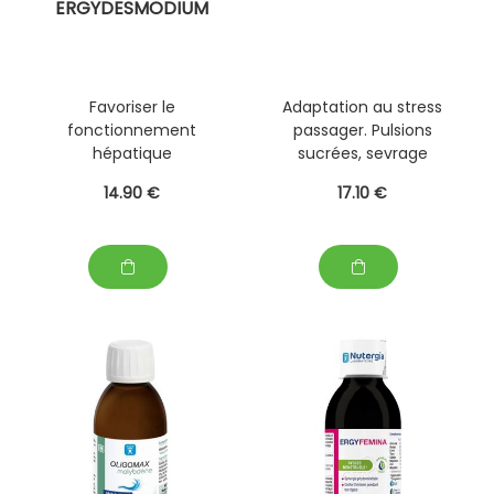
ERGYDESMODIUM
Favoriser le
Adaptation au stress
fonctionnement
passager. Pulsions
hépatique
sucrées, sevrage
tabagique
14
.90
€
17
.10
€