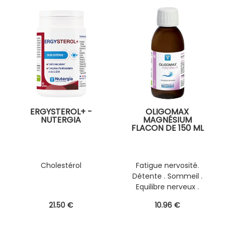
ERGYSTEROL+ -
OLIGOMAX
NUTERGIA
MAGNÉSIUM
FLACON DE 150 ML
Cholestérol
Fatigue nervosité.
Détente . Sommeil .
Equilibre nerveux .
21
.50
€
10
.96
€