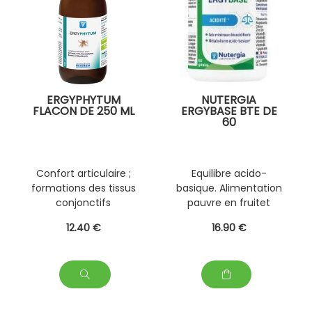
ERGYPHYTUM
NUTERGIA
FLACON DE 250 ML
ERGYBASE BTE DE
60
Confort articulaire ;
Equilibre acido-
formations des tissus
basique. Alimentation
conjonctifs
pauvre en fruitet
légumes ; régime
12
.40
€
16
.90
€
hyperproteiné