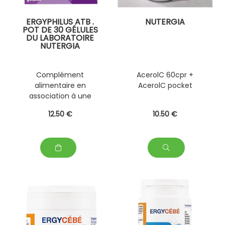
ERGYPHILUS ATB .
NUTERGIA
POT DE 30 GÉLULES
DU LABORATOIRE
NUTERGIA
Complément
AcerolC 60cpr +
alimentaire en
AcerolC pocket
association à une
prise d' antibiotiques :
12
.50
€
10
.50
€
2 à 3 gélules par jour. À
prendre à distance de
l'antibiotique (2h
minimum).