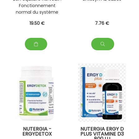
Fonctionnement
normal du système
nerveux.
19
.50
€
7
.76
€
NUTERGIA -
NUTERGIA ERGY D
ERGYDETOX
PLUS VITAMINE D3
800 U.I