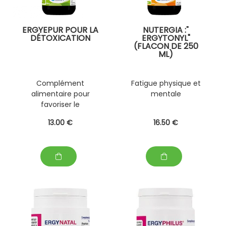
ERGYEPUR POUR LA
NUTERGIA :"
DÉTOXICATION
ERGYTONYL"
(FLACON DE 250
ML)
Complément
Fatigue physique et
alimentaire pour
mentale
favoriser le
fonctionnement
13
.00
€
16
.50
€
hépatique,éliminer les
toxines :10 à 20 ml par
jour à diluer dans un
demi verre d' eau ( 75
ml) ou dans une
grande bouteille d'
eau .