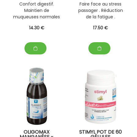
Confort digestif.
Faire face au stress
Maintien de
passager . Réduction
muqueuses normales
de la fatigue .
( dont celle de l'
14
.30
€
17
.50
€
intestin )
OLIGOMAX
STIMYL POT DE 60
MANGANÈSE -
GÉLULES