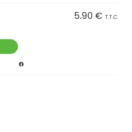
5
.90
€
T.T.C.