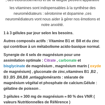
les vitamines sont indispensables à la synthèse des
neuromédiateurs : sérotonine et dopamine ,ces
neuromédiateurs vont nous aider à gérer nos émotions et
notre anxiété.
1 à 3 gélules par jour selon les besoins.
Autres composés actifs : Vitamine B1 et B8 et du zinc
qui contribue à un métabolisme acido-basique normal.
Synergie de 4 sels de magnésium pour une
assimilation optimale :
Citrate
,
carbonate
et
bisglycinate
de magnésium , magnésium marin (
oxyde
de magnésium) , gluconate de zinc,vitamines B1 ,B2 ,
B3 ,B5 ,B6,B8 ,antiagglomérants : stéarate de
magnésium végétal et phosphate de calcium.Gélule :
gélatine de poisson .
3 gélules = 300 mg de magnésium = 80 % des VNR (
valeurs Nutritionnelles de Référence )