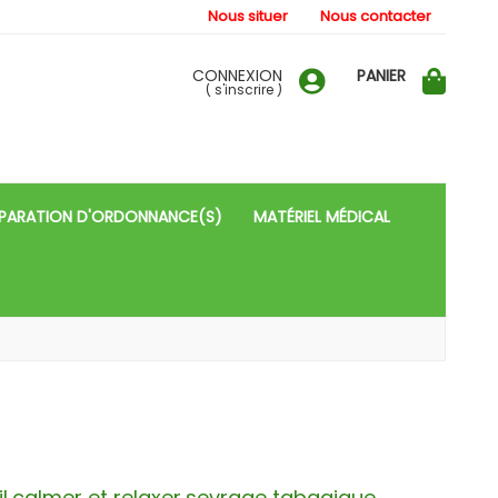
Nous situer
Nous contacter
CONNEXION
PANIER
(
s'inscrire
)
PARATION D'ORDONNANCE(S)
MATÉRIEL MÉDICAL
l,calmer et relaxer,sevrage tabagique