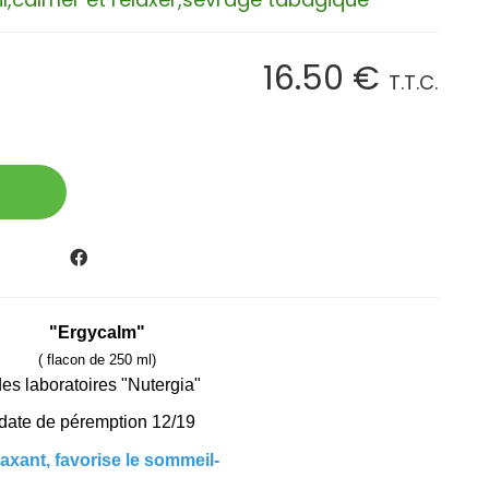
16
.50
€
T.T.C.
"Ergycalm"
( flacon de 250 ml)
des laboratoires "Nutergia"
date de péremption 12/19
laxant, favorise le sommeil-