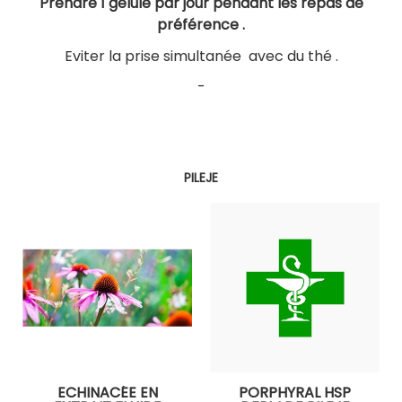
Prendre 1 gélule par jour pendant les repas de
préférence .
Eviter la prise simultanée avec du thé .
-
PILEJE
ECHINACÉE EN
PORPHYRAL HSP