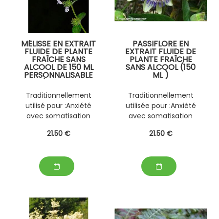
MÉLISSE EN EXTRAIT
PASSIFLORE EN
FLUIDE DE PLANTE
EXTRAIT FLUIDE DE
FRAÎCHE SANS
PLANTE FRAÎCHE
ALCOOL DE 150 ML
SANS ALCOOL (150
PERSONNALISABLE
ML )
EN MÉLANGE AVEC
PERSONNALISABLE
D' AUTRES PLANTES
(EPS) AVEC D'
Traditionnellement
Traditionnellement
FRAÎCHES (EPS)
AUTRES PLANTES
utilisé pour :Anxiété
utilisée pour :Anxiété
FRAÎCHES
avec somatisation
avec somatisation
digestive - Anxiété
cardiaque, digestive
21
.50
€
21
.50
€
chez l'enfant -
ou neuromusculaire -
Migraine d'origine
Anxiété chez l'enfant
digestive - Gastrite
chronique - Mal des
transports -
Vomissements,
nausées -
Constipation, diarrhée,
colopathie - Manque