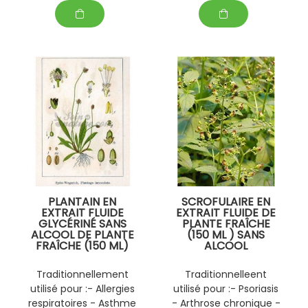
androgénique lié à
l'âge .
PLANTAIN EN
SCROFULAIRE EN
EXTRAIT FLUIDE
EXTRAIT FLUIDE DE
GLYCÉRINÉ SANS
PLANTE FRAÎCHE
ALCOOL DE PLANTE
(150 ML ) SANS
FRAÎCHE (150 ML)
ALCOOL
PERSONNALISABLE
PERSONNALISABLE
AVEC D' AUTRES
AVEC D' AUTRES
Traditionnellement
Traditionnelleent
PLANTES FRAÎCHES
PLANTES FRAÎCHES
utilisé pour :- Allergies
utilisé pour :- Psoriasis
(EPS)
(EPS)
respiratoires - Asthme
- Arthrose chronique -