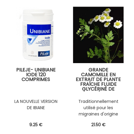
PILEJE- UNIBIANE
GRANDE
IODE 120
CAMOMILLE EN
COMPRIMES
EXTRAIT DE PLANTE
FRAÎCHE FLUIDE
GLYCÉRINÉ DE
(150ML) SANS
ALCOOL
LA NOUVELLE VERSION
Traditionnellement
PERSONNALISABLE
DE IBIANE
utilisé pour les
AVEC D' AUTRES
PLANTES FRAÎCHES
migraines d'origine
(EPS)
digestive
9
.25
€
21
.50
€