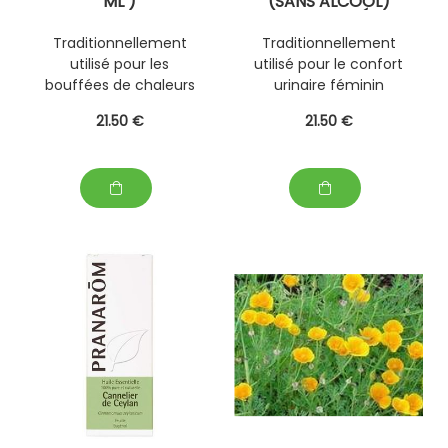
ML )
(SANS ALCOOL)
PERSONNALISABLE
STANDARDISÉ DE
AVEC D' AUTRES
PLANTE FRAÎCHE
Traditionnellement
Traditionnellement
PLANTES FRAÎCHES
PERSONNALISABLE
utilisé pour les
utilisé pour le confort
(EPS)
AVEC D' AUTRES
PLANTES FRAÎCHES
bouffées de chaleurs
urinaire féminin
(EPS)
dûes à la ménopause .
21
.50
€
21
.50
€