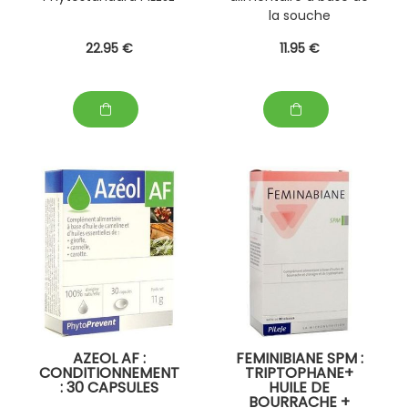
la souche
microbiotique
22
.95
€
11
.95
€
Lactobacillus
paracasei LA 802 dosé
à 1 milliard UFC par
comprimé et de
vitamines C et D
AZEOL AF :
FEMINIBIANE SPM :
CONDITIONNEMENT
TRIPTOPHANE+
: 30 CAPSULES
HUILE DE
BOURRACHE +