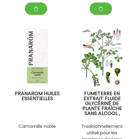
PRANAROM HUILES
FUMETERRE EN
ESSENTIELLES
EXTRAIT FLUIDE
GLYCÉRINÉ DE
PLANTE FRAÎCHE
SANS ALCOOL ,
PERSONNALISABLE
AVEC D' AUTRES
Camomille noble
Traditionnellement
PLANTES FRAÎCHES
utilisé pour les
(EPS)