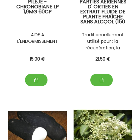
PILEJE -
PARTIES AÉRIENNES
CHRONOBIANE LP
D' ORTIES EN
1,9MG 60CP
EXTRAIT FLUIDE DE
PLANTE FRAÎCHE
SANS ALCOOL (150
ML)
PERSONNALISABLE
AIDE A
Traditionnellement
AVEC D' AUTRES
L'ENDORMISSEMENT
utilisé pour : la
PLANTES FRAÎCHES
(EPS)
récupération, la
déminéralisation ; le
15
.90
€
21
.50
€
manque d'appétit
suite à une
convalescence