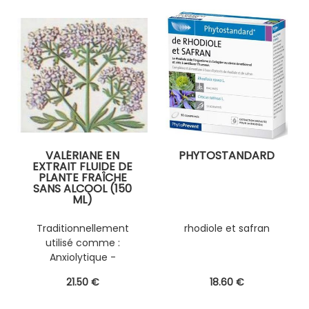
VALÉRIANE EN
PHYTOSTANDARD
EXTRAIT FLUIDE DE
PLANTE FRAÎCHE
SANS ALCOOL (150
ML)
PERSONNALISABLE
AVEC D'AUTRES
Traditionnellement
rhodiole et safran
PLANTES FRAÎCHES
utilisé comme :
(EPS)
Anxiolytique -
Hypnotique -
21
.50
€
18
.60
€
Myorelaxante