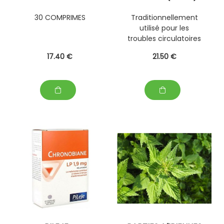
PERSONNALISABLE
AVEC D' AUTRES
30 COMPRIMES
Traditionnellement
PLANTES FRAÎCHES
utilisé pour les
(EPS)
troubles circulatoires
et la couperose .
17
.40
€
21
.50
€