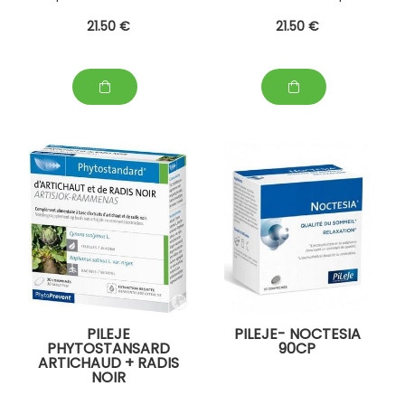
- Bronchite avec toux
Troubles ostéo-
21
.50
€
21
.50
€
sèche - Toux
articulaires
trainante - Allergies
cutanées
PILEJE
PILEJE- NOCTESIA
PHYTOSTANSARD
90CP
ARTICHAUD + RADIS
NOIR