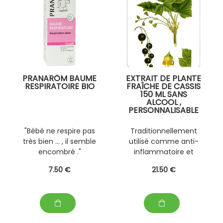
PRANARÔM BAUME
EXTRAIT DE PLANTE
RESPIRATOIRE BIO
FRAÎCHE DE CASSIS
150 ML SANS
ALCOOL ,
PERSONNALISABLE
AVEC D' AUTRES
PLANTES FRAÎCHES
"Bébé ne respire pas
Traditionnellement
(EPS)
très bien ... , il semble
utilisé comme anti-
encombré ."
inflammatoire et
chondroprotecteur
7
.50
€
21
.50
€