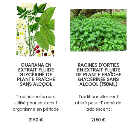
GUARANA EN
RACINES D'ORTIES
EXTRAIT FLUIDE
EN EXTRAIT FLUIDE
GLYCÉRINÉ DE
DE PLANTE FRAÎCHE
PLANTE FRAÎCHE
GLYCÉRINÉE SANS
SANS ALCOOL
ALCOOL (150ML)
(150ML)
PERSONNALISABLE
PERSONNALISABLE
AVEC D'AUTRES
Traditionnellement
Traditionnellement
AVEC D' AUTRES
PLANTES FRAÎCHES
utilisé pour soutenir l'
utilisé pour : l' acné de
PLANTES FRAÎCHES
(EPS)
(EPS)
organisme en période
l'adolescent ;
de surmenage .
l'hypertrophie
21
.50
€
21
.50
€
prostatique bénigne ;
le fibrome ; le déficit