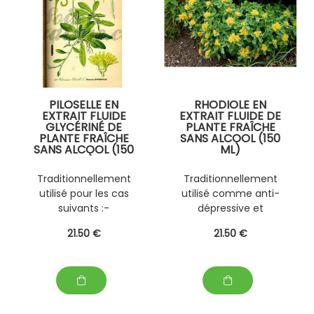
PILOSELLE EN
RHODIOLE EN
EXTRAIT FLUIDE
EXTRAIT FLUIDE DE
GLYCÉRINÉ DE
PLANTE FRAÎCHE
PLANTE FRAÎCHE
SANS ALCOOL (150
SANS ALCOOL (150
ML)
ML)
PERSONNALISABLE
PERSONNALISABLE
AVEC D'AUTRES
Traditionnellement
Traditionnellement
AVEC D' AUTRES
PLANTES FRAÎCHES
utilisé pour les cas
utilisé comme anti-
PLANTES FRAÎCHES
(EPS)
(EPS )
suivants :-
dépressive et
DETOXICATION
Détoxication hépato-
adaptogène
21
.50
€
21
.50
€
rénale - Diurèse
insuffisante -
Infections urinaires
récidivantes,
prévention des
cystites