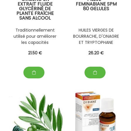
EXTRAIT FLUIDE
FEMINABIANE SPM
GLYCÉRINÉ DE
80 GELULES
PLANTE FRAÎCHE
SANS ALCOOL
,PERSONNALISABLE
AVEC D' AUTRES
Traditionnellement
HUILES VIERGES DE
PLANTES FRAÎCHES
utilisé pour améliorer
BOURRACHE, D'ONAGRE
(EPS)
les capacités
ET TRYPTOPHANE
physiques et
21
.50
€
26
.20
€
intellectuelles