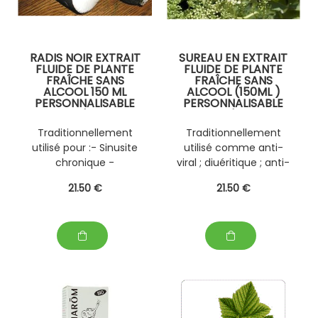
RADIS NOIR EXTRAIT
SUREAU EN EXTRAIT
FLUIDE DE PLANTE
FLUIDE DE PLANTE
FRAÎCHE SANS
FRAÎCHE SANS
ALCOOL 150 ML
ALCOOL (150ML )
PERSONNALISABLE
PERSONNALISABLE
AVEC D'AUTRES
AVEC D'AUTRES
PLANTES FRAÎCHES
PLANTES FRAÎCHES
Traditionnellement
Traditionnellement
(EPS)
(EPS)
utilisé pour :- Sinusite
utilisé comme anti-
chronique -
viral ; diuéritique ; anti-
Détoxication hépato-
inflammatoire ;
21
.50
€
21
.50
€
rénale - Hépatite
dépuratif .
médicamenteuse -
Hépatoprotection
face à l'alcool et les
médicaments -
Constipation