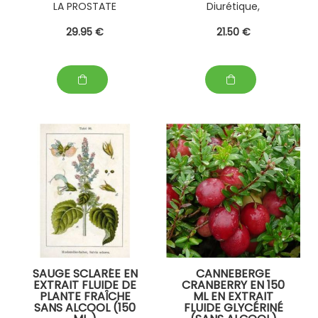
LA PROSTATE
Diurétique,
Cholérétique,
29
.95
€
21
.50
€
cholagogue et aussi
pour la constipation
SAUGE SCLARÉE EN
CANNEBERGE
EXTRAIT FLUIDE DE
CRANBERRY EN 150
PLANTE FRAÎCHE
ML EN EXTRAIT
SANS ALCOOL (150
FLUIDE GLYCÉRINÉ