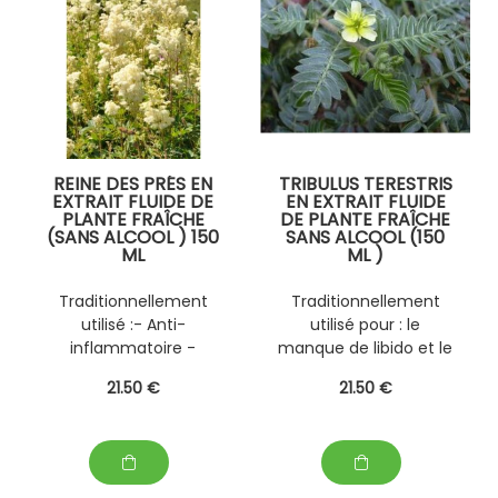
d'ap
REINE DES PRÉS EN
TRIBULUS TERESTRIS
EXTRAIT FLUIDE DE
EN EXTRAIT FLUIDE
PLANTE FRAÎCHE
DE PLANTE FRAÎCHE
(SANS ALCOOL ) 150
SANS ALCOOL (150
ML
ML )
PERSONNAILISABLE
PERSONNALISABLE
AVEC D' AUTRES
AVEC D' AUTRES
Traditionnellement
Traditionnellement
PLANTES FRAÎCHES
PLANTES FRAÎCHES
utilisé :- Anti-
utilisé pour : le
(EPS)
(EPS)
inflammatoire -
manque de libido et le
Antalgique -
déficit androgénique
21
.50
€
21
.50
€
Diurétique - Troubles
lié à l'âge .
ostéo-articulaires -
Hyperuricémie -
Prévention des
lithiases rénales