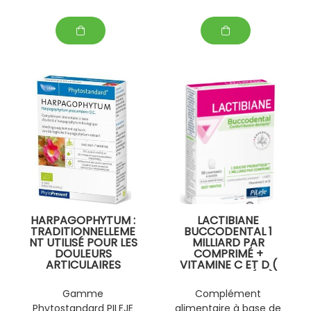
HARPAGOPHYTUM :
LACTIBIANE
TRADITIONNELLEME
BUCCODENTAL 1
NT UTILISÉ POUR LES
MILLIARD PAR
DOULEURS
COMPRIMÉ +
ARTICULAIRES
VITAMINE C ET D (
INFLAMMATOIRES
30 COMPRIMÉS À
.PRÉSENTATION : 20
SUCER )
Gamme
Complément
OU 60 GÉLULES
Phytostandard PILEJE
alimentaire à base de