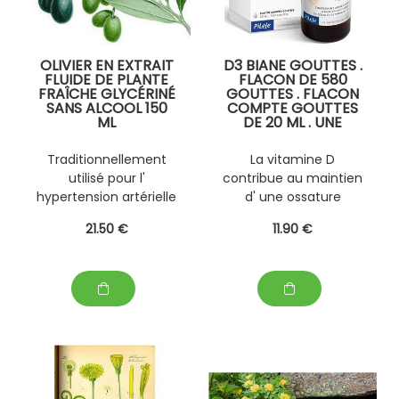
OLIVIER EN EXTRAIT
D3 BIANE GOUTTES .
FLUIDE DE PLANTE
FLACON DE 580
FRAÎCHE GLYCÉRINÉ
GOUTTES . FLACON
SANS ALCOOL 150
COMPTE GOUTTES
ML
DE 20 ML . UNE
PERSONNALISABLE
GOUTTE = 100 %
AVEC D' AUTRES
DES VNR EN
Traditionnellement
La vitamine D
PLANTES FRAÎCHES
VITAMINE D
utilisé pour l'
contribue au maintien
(EPS)
hypertension artérielle
d' une ossature
légère à modérée et
normale et au
21
.50
€
11
.90
€
pour aider à la perte
fonctionnement
de poids.
normal du système
immunitaire .