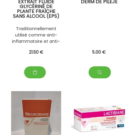
EXTRAIT FLUIDE
DERM DE PILEJE
GLYCÉRINÉ DE
PLANTE FRAÎCHE
SANS ALCOOL (EPS)
DE 150 ML
,PERSONNALISABLE
Traditionnellement
AVEC D' AUTRES
utilisé comme anti-
PLANTES FRAÎCHES
inflammatoire et anti-
infectieux
21
.50
€
5
.00
€