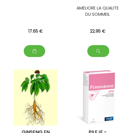
AMELIORE LA QUALITE
DU SOMMEIL
17
.65
€
22
.95
€
GINSENG EN
PILEJE -