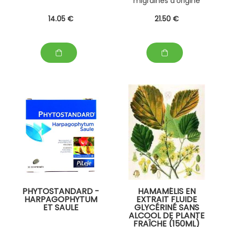
migraines d'origine
digestive ; eczéma
14
.05
€
21
.50
€
sec et psoriasis
PHYTOSTANDARD -
HAMAMÉLIS EN
HARPAGOPHYTUM
EXTRAIT FLUIDE
ET SAULE
GLYCÉRINÉ SANS
ALCOOL DE PLANTE
FRAÎCHE (150ML)