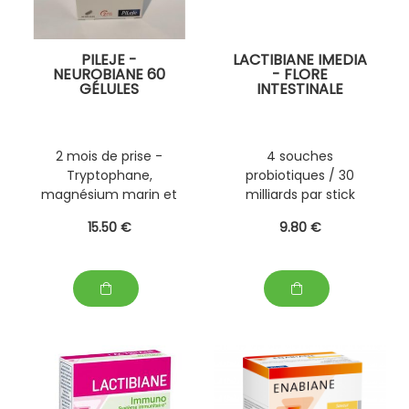
PILEJE -
LACTIBIANE IMEDIA
NEUROBIANE 60
- FLORE
GÉLULES
INTESTINALE
2 mois de prise -
4 souches
Tryptophane,
probiotiques / 30
magnésium marin et
milliards par stick
vitamine B6
15
.50
€
9
.80
€