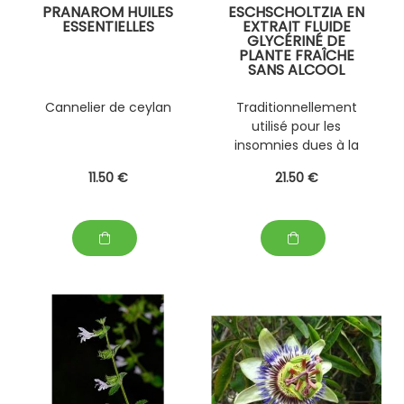
PRANAROM HUILES
ESCHSCHOLTZIA EN
ESSENTIELLES
EXTRAIT FLUIDE
GLYCÉRINÉ DE
PLANTE FRAÎCHE
SANS ALCOOL
PERSONNALISABLE
AVEC D' AUTRES
Cannelier de ceylan
Traditionnellement
PLANTES FRAÎCHES
utilisé pour les
(EPS)
insomnies dues à la
ménopause ; aux
11
.50
€
21
.50
€
insomnies
occasionnelles ;aux
troubles de l'
endormissement et
aux réveils nocturnes.