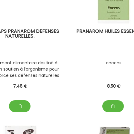
PS PRANAROM DÉFENSES
PRANAROM HUILES ESSEN
NATURELLES .
ent alimentaire destiné à
encens
un soutien à l’organisme pour
force ses défenses naturelles
e aux attaques diverses
7
.46
€
8
.50
€
quelles il est confronté.