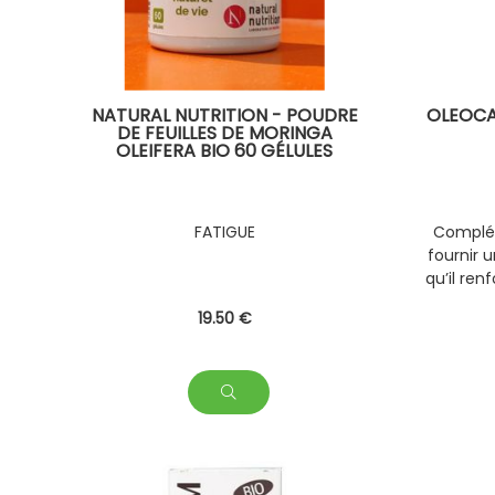
NATURAL NUTRITION - POUDRE
OLEOCA
DE FEUILLES DE MORINGA
OLEIFERA BIO 60 GÉLULES
FATIGUE
Complém
fournir 
qu’il ren
fac
19
.50
€
aux