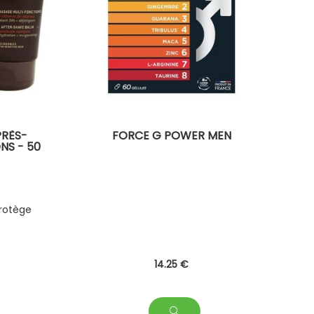
PRÈS-
FORCE G POWER MEN
NS - 50
protège
14
.25
€