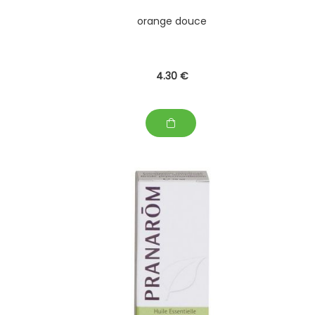
orange douce
4
.30
€