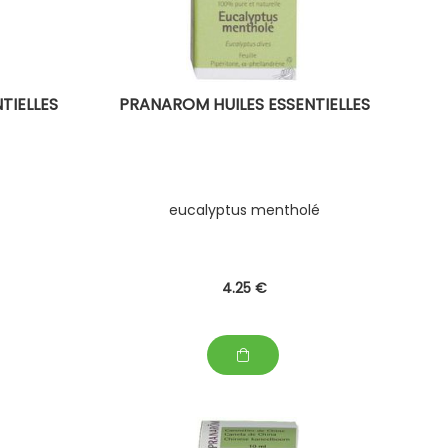
TIELLES
PRANAROM HUILES ESSENTIELLES
eucalyptus mentholé
4
.25
€