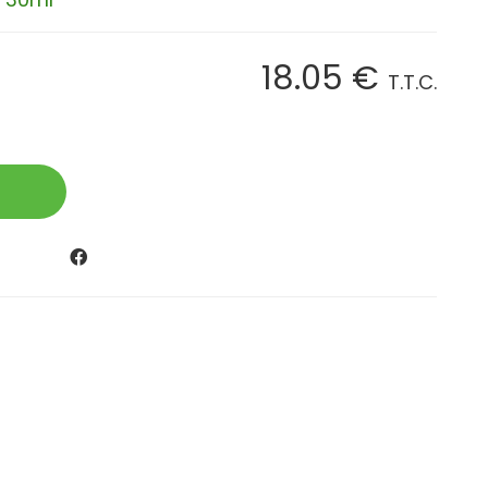
18
.05
€
T.T.C.