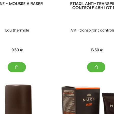
NE - MOUSSE À RASER
ETIAXIL ANTI-TRANSP
CONTRÔLE 48H LOT 
Eau thermale
Anti-transpirant contrô
9
.50
€
16
.50
€