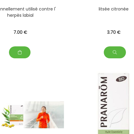
onnellement utilisé contre l'
litsée citronée
herpès labial
7
.00
€
3
.70
€