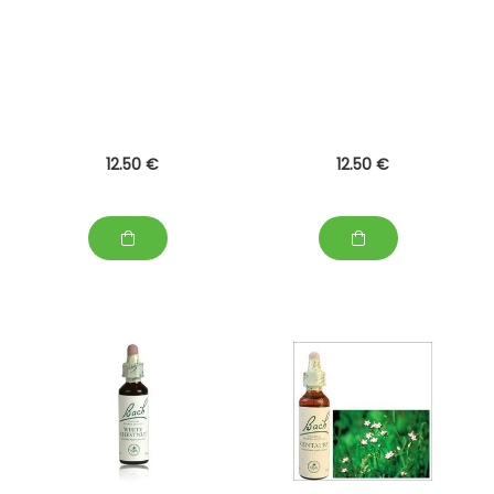
12
.50
€
12
.50
€