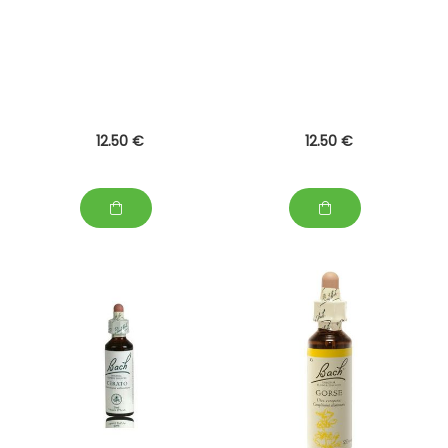
12
.50
€
12
.50
€