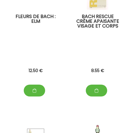
FLEURS DE BACH :
BACH RESCUE
ELM
CRÈME APAISANTE
VISAGE ET CORPS
12
.50
€
8
.55
€