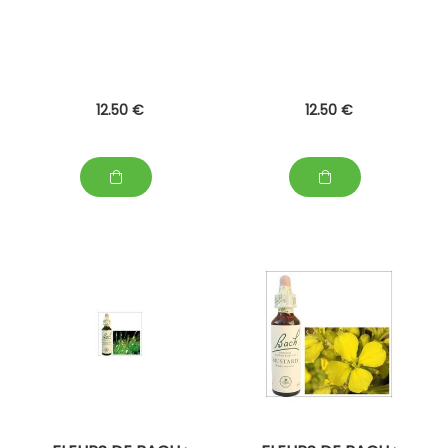
12
.50
€
12
.50
€