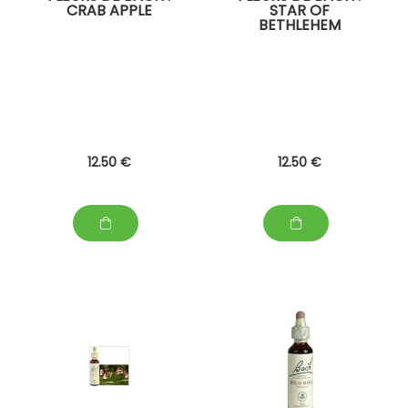
CRAB APPLE
STAR OF
BETHLEHEM
12
.50
€
12
.50
€