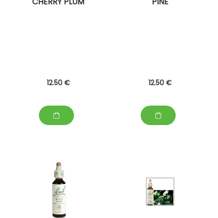
CHERRY PLUM
PINE
12
.50
€
12
.50
€