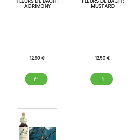
FLEURS DE BACH :
FLEURS DE BACH :
AGRIMONY
MUSTARD
12
.50
€
12
.50
€