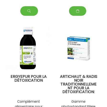
et améliore la beauté
fonction
de la peau.
psychologique.
ERGYEPUR POUR LA
ARTICHAUT & RADIS
DÉTOXICATION
NOIR
TRADITIONNELLEME
NT POUR LA
DÉTOXIFICATION:
BALLONNEMENTS ;
LA DIGESTION ET
Complément
Gamme
DÉTOXIFIANT
alimentaire pour
phytostandard Pileje