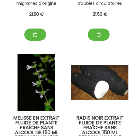
migraines d'origine
troubles circulatoires
digestive ; eczéma
et la couperose .
21
.50
€
21
.50
€
sec et psoriasis
MÉLISSE EN EXTRAIT
RADIS NOIR EXTRAIT
FLUIDE DE PLANTE
FLUIDE DE PLANTE
FRAÎCHE SANS
FRAÎCHE SANS
ALCOOL DE 150 ML
ALCOOL 150 ML