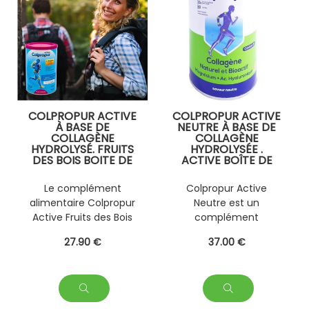
COLPROPUR ACTIVE
COLPROPUR ACTIVE
À BASE DE
NEUTRE À BASE DE
COLLAGÈNE
COLLAGÈNE
HYDROLYSÉ. FRUITS
HYDROLYSÉE .
DES BOIS BOITE DE
ACTIVE BOÎTE DE
345G.
330G.
Le complément
Colpropur Active
alimentaire Colpropur
Neutre est un
Active Fruits des Bois
complément
est un complément
alimentaire naturel à
27
.90
€
37
.00
€
naturel à base de
base de Collagène
Collagène hydrolysé.
hydrolysée.