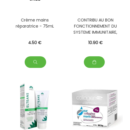
Crème mains
CONTRIBU AU BON
réparatrice - 75mL
FONCTIONNEMENT DU
SYSTEME IMMUNITAIRE,
MAINTIEN DE CHEVEUX
4
.50
€
10
.90
€
SAINS ET D'UNE PEAU
SAINE