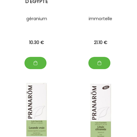
D'ÉGYPTE
géranium
immortelle
10
.30
€
21
.10
€