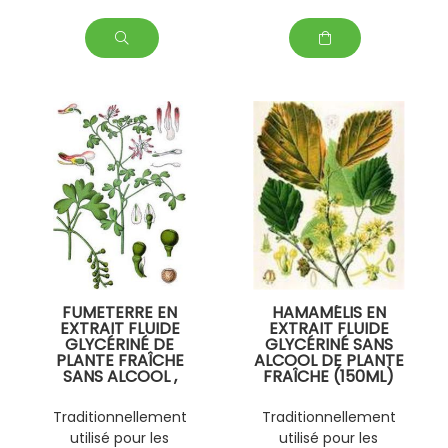
FUMETERRE EN
HAMAMÉLIS EN
EXTRAIT FLUIDE
EXTRAIT FLUIDE
GLYCÉRINÉ DE
GLYCÉRINÉ SANS
PLANTE FRAÎCHE
ALCOOL DE PLANTE
SANS ALCOOL ,
FRAÎCHE (150ML)
PERSONNALISABLE
PERSONNALISABLE
AVEC D' AUTRES
AVEC D' AUTRES
Traditionnellement
Traditionnellement
PLANTES FRAÎCHES
PLANTES FRAÎCHES
utilisé pour les
utilisé pour les
(EPS)
(EPS)