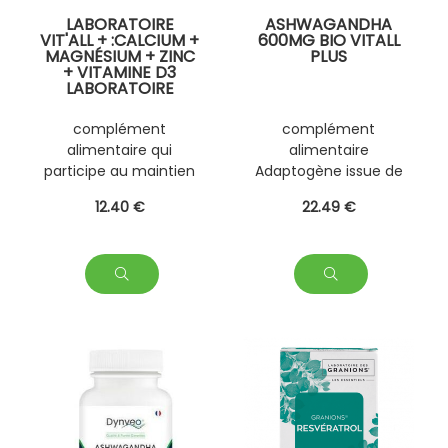
LABORATOIRE
ASHWAGANDHA
VIT'ALL + :CALCIUM +
600MG BIO VITALL
MAGNÉSIUM + ZINC
PLUS
+ VITAMINE D3
LABORATOIRE
VITALL PLUS
complément
complément
alimentaire qui
alimentaire
participe au maintien
Adaptogène issue de
d'une ossature
l'Ayurveda. Sa racine
12
.40
€
22
.49
€
normale. Le
est traditionnellement
Magnésium contribue
utilisée pour aider
aussi à réduire la
l'organisme à résister
fatigue.
au stress, pour
contribuer au bien-
être émotionnel et
pour favoriser une
relaxation optimale.