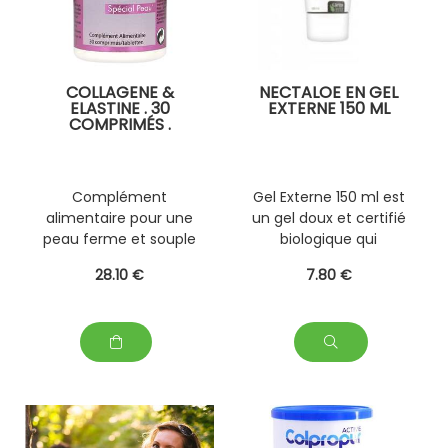
COLLAGENE &
NECTALOE EN GEL
ELASTINE . 30
EXTERNE 150 ML
COMPRIMÉS .
Complément
Gel Externe 150 ml est
alimentaire pour une
un gel doux et certifié
peau ferme et souple
biologique qui
: Élastine marine +
contient 97% d'aloe
28
.10
€
7
.80
€
Collagène hydrolysé
vera biologique pour
hautement
une application
assimilable +
cutanée.
Antioxydants