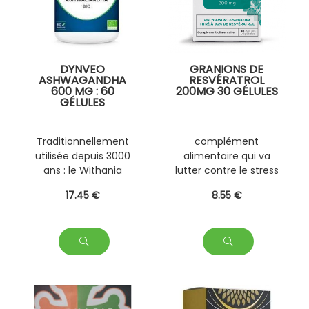
DYNVEO
GRANIONS DE
ASHWAGANDHA
RESVÉRATROL
600 MG : 60
200MG 30 GÉLULES
GÉLULES
Traditionnellement
complément
utilisée depuis 3000
alimentaire qui va
ans : le Withania
lutter contre le stress
somnifera ou "ginseng
oxydatif de manière
17
.45
€
8
.55
€
indien" permet de
générale.
réduire le stress et
l'anxiété, d'améliorer
le sommeil, de
stimuler l'organisme