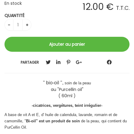
En stock
12
.00
€
T.T.C.
QUANTITÉ
PARTAGER
" bio-oil ",
soin de la peau
au "Purcellin oil"
( 60ml )
-cicatrices, vergétures, teint irrégulier-
A base de vit A et E, d' huile de calendula, lavande, romarin et de
camomille, "
Bi-oil" est un produit de soin
de la peau, qui contient du
PurCellin Oil.