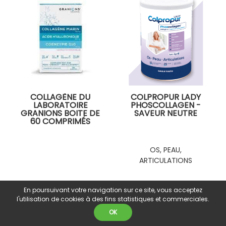
COLLAGÈNE DU
COLPROPUR LADY
LABORATOIRE
PHOSCOLLAGEN -
GRANIONS BOITE DE
SAVEUR NEUTRE
60 COMPRIMÉS
OS, PEAU,
ARTICULATIONS
16
.00
€
39
.00
€
En poursuivant votre navigation sur ce site, vous acceptez
l'utilisation de cookies à des fins statistiques et commerciales.
OK