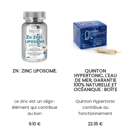
ZN : ZINC LIPOSOMÉ.
QUINTON
HYPERTONIC, L'EAU
DE MER, GARANTIE
100% NATURELLE ET
OCÉANIQUE : BOÎTE
DE 30 AMPOULES DE
10 ML.
Le zinc est un oligo-
Quinton Hypertonic
élément qui contribue
contribue au
au bon
fonctionnement
fonctionnement du
normal du système
9
.10
€
22
.35
€
système immunitaire
nerveux et de la