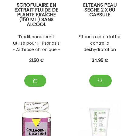
SCROFULAIRE EN
ELTEANS PEAU
EXTRAIT FLUIDE DE
SECHE 2 X 60
PLANTE FRAÎCHE
CAPSULE
(150 ML ) SANS
ALCOOL
PERSONNALISABLE
AVEC D' AUTRES
Traditionnelleent
Elteans aide à lutter
PLANTES FRAÎCHES
utilisé pour :- Psoriasis
contre la
(EPS)
- Arthrose chronique -
déshydratation
Troubles ostéo-
cutanée ,elteans
21
.50
€
34
.95
€
articulaires
favorise la nutrition
cutanée