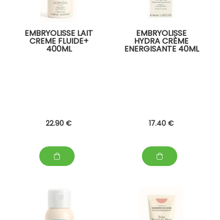
EMBRYOLISSE LAIT
EMBRYOLISSE
CREME FLUIDE+
HYDRA CRÈME
400ML
ENERGISANTE 40ML
22
.90
€
17
.40
€