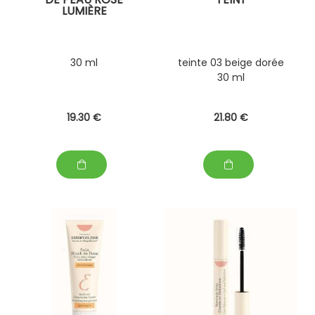
LUMIÈRE
30 ml
teinte 03 beige dorée
30 ml
19
.30
€
21
.80
€