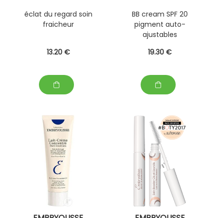
éclat du regard soin
BB cream SPF 20
fraicheur
pigment auto-
ajustables
13
.20
€
19
.30
€
EMBRYOLISSE
EMBRYOLISSE