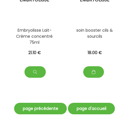
Embryolisse Lait-
soin booster cils &
Crème concentré
sourcils
75ml
21
.10
€
18
.00
€