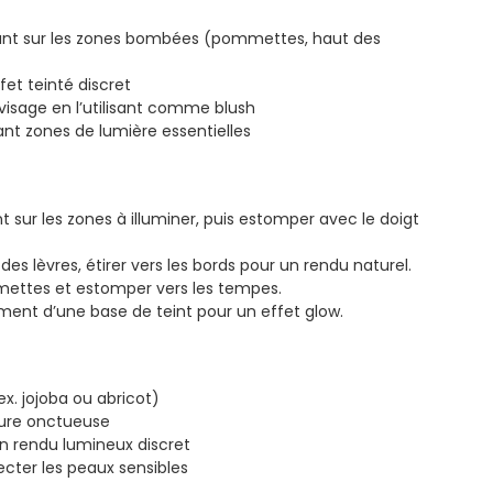
uant sur les zones bombées (pommettes, haut des
fet teinté discret
visage en l’utilisant comme blush
nt zones de lumière essentielles
 sur les zones à illuminer, puis estomper avec le doigt
des lèvres, étirer vers les bords pour un rendu naturel.
mettes et estomper vers les tempes.
ément d’une base de teint pour un effet glow.
ex. jojoba ou abricot)
ture onctueuse
n rendu lumineux discret
ecter les peaux sensibles