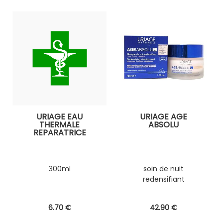
URIAGE EAU
URIAGE AGE
THERMALE
ABSOLU
REPARATRICE
300ml
soin de nuit
redensifiant
6
.70
€
42
.90
€