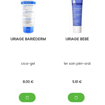
URIAGE BARIÉDERM
URIAGE BÉBÉ
cica-gel
1er soin péri-oral
8
.00
€
5
.61
€