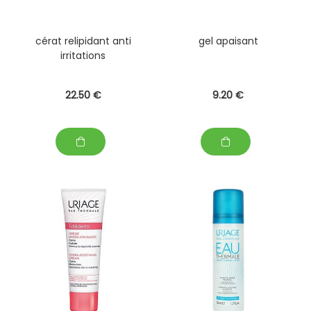
cérat relipidant anti
gel apaisant
irritations
22
.50
€
9
.20
€