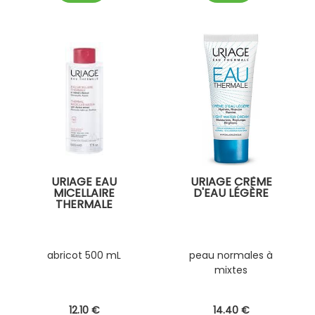
URIAGE EAU
URIAGE CRÈME
MICELLAIRE
D'EAU LÉGÈRE
THERMALE
abricot 500 mL
peau normales à
mixtes
12
.10
€
14
.40
€