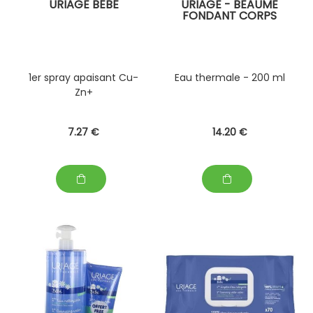
URIAGE BÉBÉ
URIAGE - BEAUME
FONDANT CORPS
1er spray apaisant Cu-
Eau thermale - 200 ml
Zn+
7
.27
€
14
.20
€