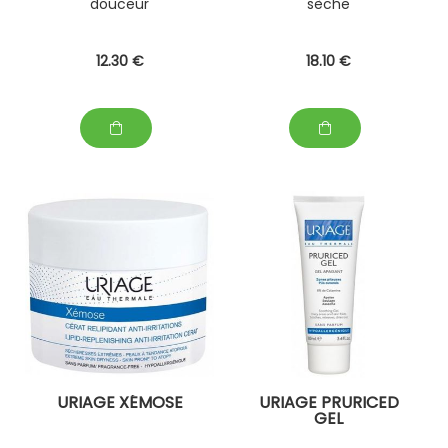
douceur
sèche
12
.30
€
18
.10
€
URIAGE XÉMOSE
URIAGE PRURICED
GEL