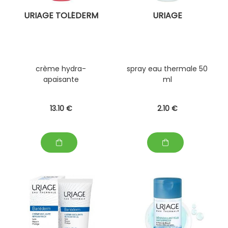
URIAGE TOLÉDERM
URIAGE
crème hydra-
spray eau thermale 50
apaisante
ml
13
.10
€
2
.10
€