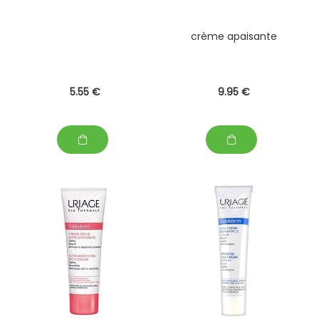
crème apaisante
5
.55
€
9
.95
€