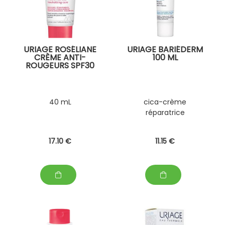
URIAGE ROSÉLIANE
URIAGE BARIÉDERM
CRÈME ANTI-
100 ML
ROUGEURS SPF30
40 mL
cica-crème
réparatrice
17
.10
€
11
.15
€