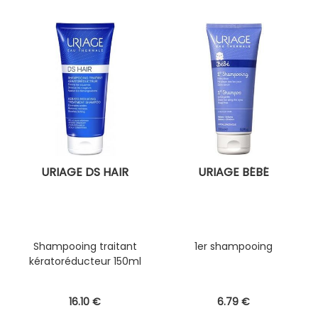
URIAGE DS HAIR
URIAGE BÉBÉ
Shampooing traitant
1er shampooing
kératoréducteur 150ml
16
.10
€
6
.79
€