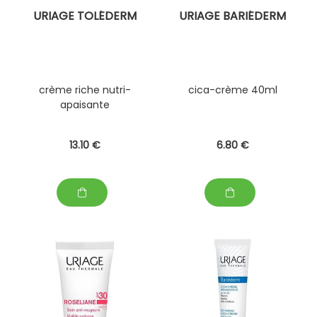
URIAGE TOLÉDERM
URIAGE BARIÉDERM
crème riche nutri-
cica-crème 40ml
apaisante
13
.10
€
6
.80
€