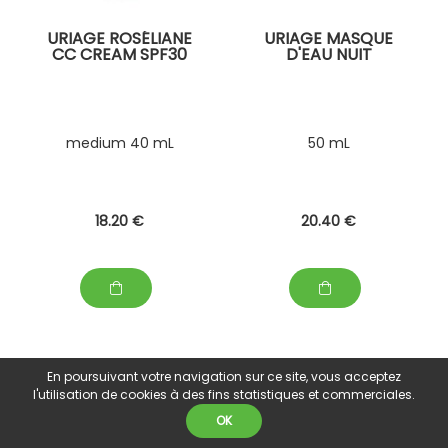
URIAGE ROSÉLIANE
URIAGE MASQUE
CC CREAM SPF30
D'EAU NUIT
medium 40 mL
50 mL
18
.20
€
20
.40
€
En poursuivant votre navigation sur ce site, vous acceptez
l'utilisation de cookies à des fins statistiques et commerciales.
OK