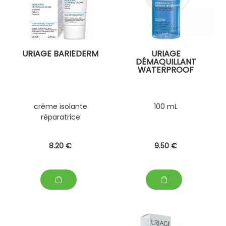
URIAGE BARIÉDERM
URIAGE
DÉMAQUILLANT
WATERPROOF
crème isolante
100 mL
réparatrice
8
.20
€
9
.50
€