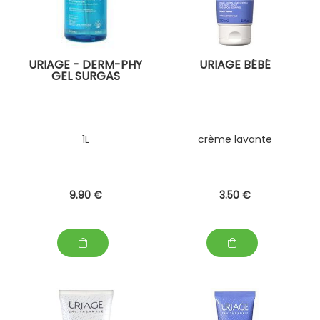
URIAGE - DERM-PHY
URIAGE BÉBÉ
GEL SURGAS
1L
crème lavante
9
.90
€
3
.50
€