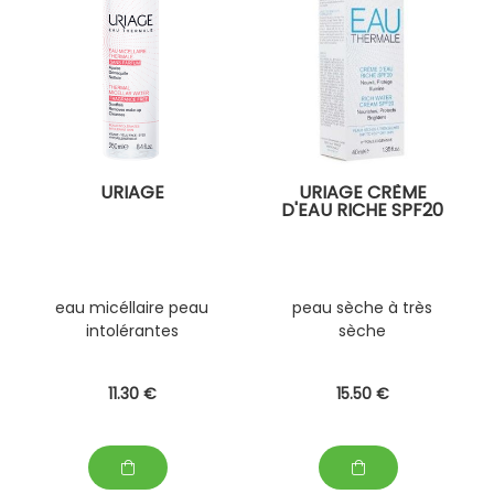
URIAGE
URIAGE CRÈME
D'EAU RICHE SPF20
eau micéllaire peau
peau sèche à très
intolérantes
sèche
11
.30
€
15
.50
€