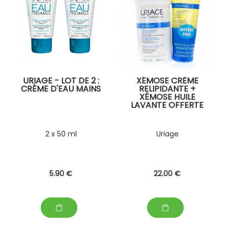
URIAGE - LOT DE 2 :
XÉMOSE CRÈME
CRÈME D'EAU MAINS
RELIPIDANTE +
XÉMOSE HUILE
LAVANTE OFFERTE
2 x 50 ml
Uriage
5
.90
€
22
.00
€