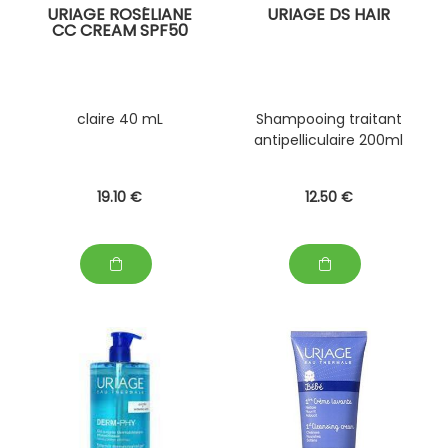
URIAGE ROSÉLIANE
URIAGE DS HAIR
CC CREAM SPF50
claire 40 mL
Shampooing traitant
antipelliculaire 200ml
19
.10
€
12
.50
€