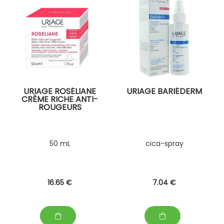
URIAGE ROSÉLIANE
URIAGE BARIÉDERM
CRÈME RICHE ANTI-
ROUGEURS
50 mL
cica-spray
16
.65
€
7
.04
€