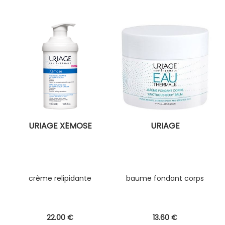
URIAGE XÉMOSE
URIAGE
crème relipidante
baume fondant corps
22
.00
€
13
.60
€