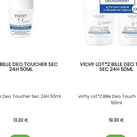
 BILLE DEO TOUCHER SEC
VICHY LOT*2 BILLE DEO
24H 50ML
SEC 24H 50ML
lle Deo Toucher Sec 24H 50ml
vichy Lot*2 Bille Deo Touch
50ml
13
.20
€
19
.30
€