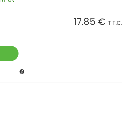
17
.85
€
T.T.C.