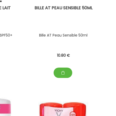
 LAIT
BILLE AT PEAU SENSIBLE 50ML
 SPF50+
Bille AT Peau Sensible 50ml
10
.80
€