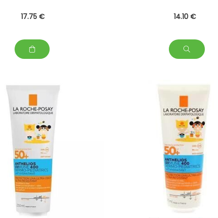
17
.75
€
14
.10
€