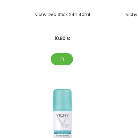
vichy Deo Stick 24h 40ml
vichy
10
.80
€