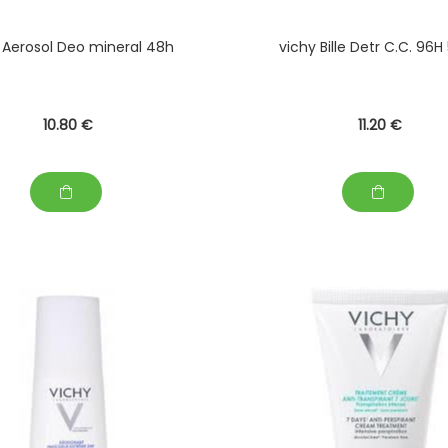
 Aerosol Deo mineral 48h
vichy Bille Detr C.C. 96H
10
.80
€
11
.20
€