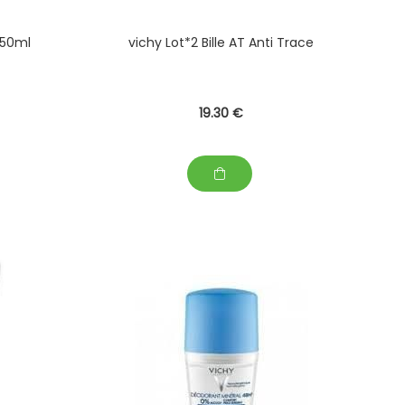
 50ml
vichy Lot*2 Bille AT Anti Trace
19
.30
€