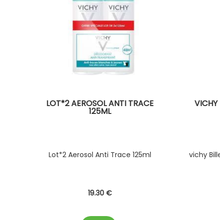
LOT*2 AEROSOL ANTI TRACE
VICHY
125ML
Lot*2 Aerosol Anti Trace 125ml
vichy Bi
19
.30
€