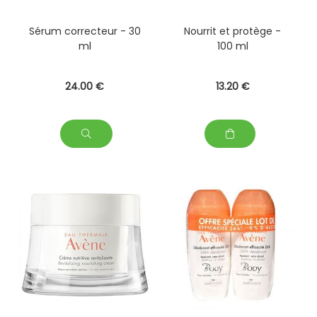
Sérum correcteur - 30
Nourrit et protège -
ml
100 ml
24
.00
€
13
.20
€