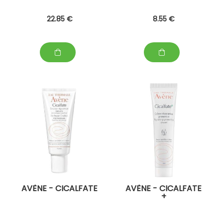
22
.85
€
8
.55
€
AVÈNE - CICALFATE
AVÈNE - CICALFATE
+