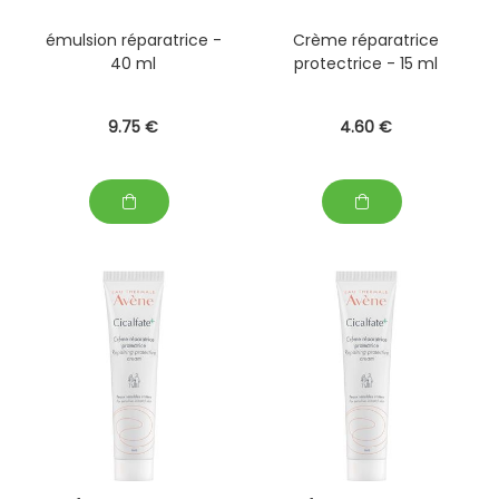
émulsion réparatrice -
Crème réparatrice
40 ml
protectrice - 15 ml
9
.75
€
4
.60
€