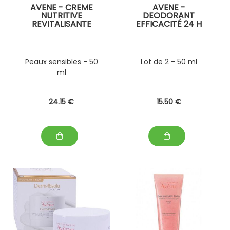
AVÈNE - CRÈME
AVENE -
NUTRITIVE
DEODORANT
REVITALISANTE
EFFICACITÉ 24 H
Peaux sensibles - 50
Lot de 2 - 50 ml
ml
24
.15
€
15
.50
€