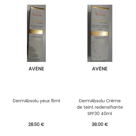
AVÈNE
AVÈNE
DermAbsolu yeux 15ml
DermAbsolu Crème
de teint redensifiante
SPF30 40ml
28
.50
€
38
.00
€