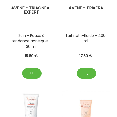
AVÈNE - TRIACNÉAL
AVÈNE - TRIXERA
EXPERT
Soin - Peaux à
Lait nutri-fluide - 400
tendance acnéique -
ml
30 ml
15
.60
€
17
.50
€