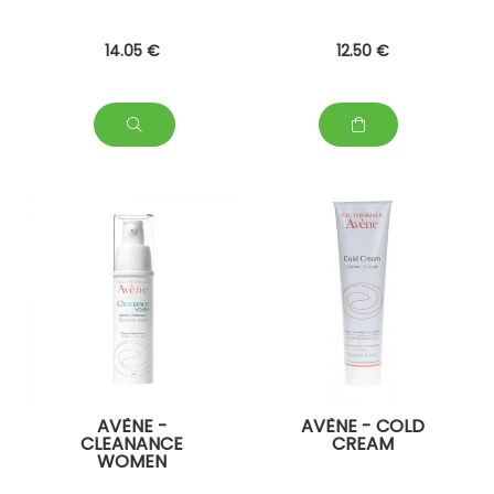
14
.05
€
12
.50
€
AVÈNE -
AVÈNE - COLD
CLEANANCE
CREAM
WOMEN