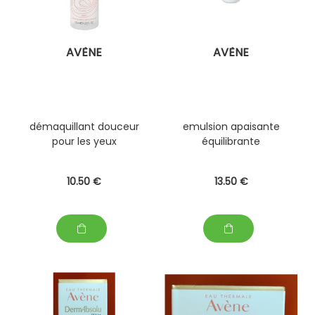
AVÈNE
AVÈNE
démaquillant douceur
emulsion apaisante
pour les yeux
équilibrante
10
.50
€
13
.50
€