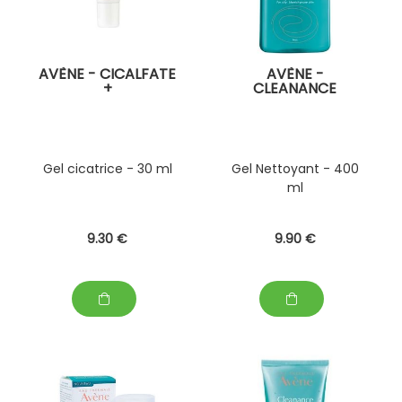
AVÈNE - CICALFATE
AVÈNE -
+
CLEANANCE
Gel cicatrice - 30 ml
Gel Nettoyant - 400
ml
9
.30
€
9
.90
€