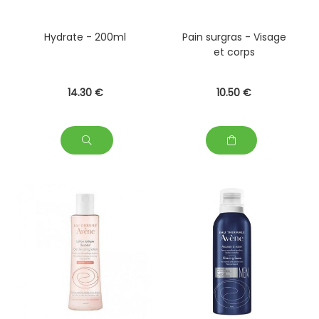
Hydrate - 200ml
Pain surgras - Visage
et corps
14
.30
€
10
.50
€