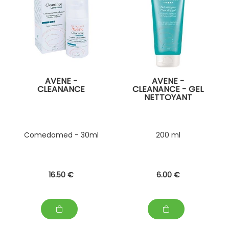
AVENE -
AVENE -
CLEANANCE
CLEANANCE - GEL
NETTOYANT
Comedomed - 30ml
200 ml
16
.50
€
6
.00
€