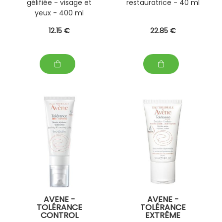
gélifiée - visage et
restauratrice - 40 ml
yeux - 400 ml
12
.15
€
22
.85
€
AVÈNE -
AVÈNE -
TOLÉRANCE
TOLÉRANCE
CONTROL
EXTRÊME