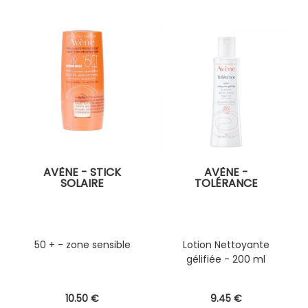
AVÈNE - STICK
AVÈNE -
SOLAIRE
TOLÉRANCE
50 + - zone sensible
Lotion Nettoyante
gélifiée - 200 ml
10
.50
€
9
.45
€