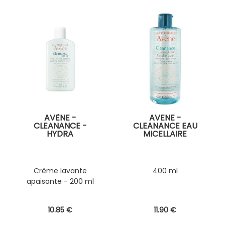
AVÈNE -
AVENE -
CLEANANCE -
CLEANANCE EAU
HYDRA
MICELLAIRE
Crème lavante
400 ml
apaisante - 200 ml
10
.85
€
11
.90
€