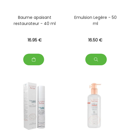
Baume apaisant
Emulsion Legère - 50
restaurateur - 40 ml
ml
16
.95
€
16
.50
€