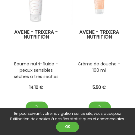
AVÈNE - TRIXERA -
AVÈNE - TRIXERA
NUTRITION
NUTRITION
Baume nutri-fluide -
Crème de douche -
peaux sensibles
100 ml
sèches à très sèches
- 200 ml
14
.10
€
5
.50
€
En poursuivant votre navigation sur ce site, vous acceptez
l'utilisation de cookies à des fins statistiques et commerciales.
OK