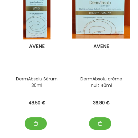
AVÈNE
AVÈNE
DermAbsolu Sérum
DermAbsolu crème
30ml
nuit 40ml
48
.50
€
36
.80
€