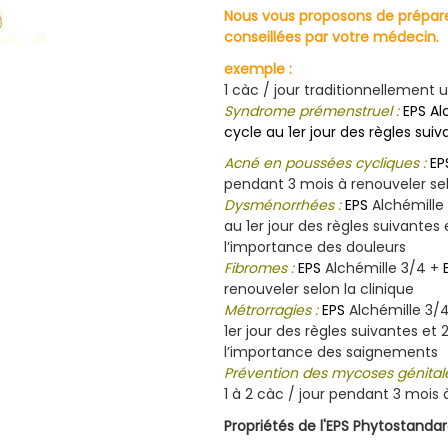
Nous vous proposons de prépare
conseillées par votre médecin.
exemple :
1 càc / jour traditionnellement u
Syndrome prémenstruel :
EPS
Al
cycle au 1er jour des règles suiv
Acné en poussées cycliques :
EP
pendant 3 mois à renouveler sel
Dysménorrhées :
EPS
Alchémille
au 1er jour des règles suivantes 
l’importance des douleurs
Fibromes :
EPS
Alchémille 3/4 +
renouveler selon la clinique
Métrorragies :
EPS
Alchémille 3/
1er jour des règles suivantes et 
l’importance des saignements
Prévention des mycoses génitales
1 à 2 càc / jour pendant 3 mois 
Propriétés de l'EPS Phytostandar