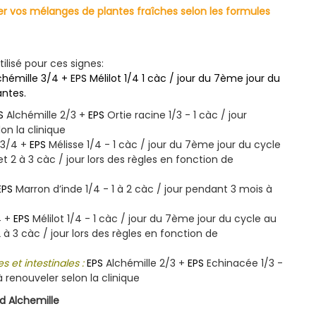
r vos mélanges de plantes fraîches selon les formules
tilisé pour ces signes:
chémille 3/4 +
EPS
Mélilot 1/4 1 càc / jour du 7ème jour du
antes.
S
Alchémille 2/3 +
EPS
Ortie racine 1/3 - 1 càc / jour
on la clinique
 3/4 +
EPS
Mélisse 1/4 - 1 càc / jour du 7ème jour du cycle
et 2 à 3 càc / jour lors des règles en fonction de
EPS
Marron d’inde 1/4 - 1 à 2 càc / jour pendant 3 mois à
4 +
EPS
Mélilot 1/4 - 1 càc / jour du 7ème jour du cycle au
2 à 3 càc / jour lors des règles en fonction de
 et intestinales :
EPS
Alchémille 2/3 +
EPS
Echinacée 1/3 -
à renouveler selon la clinique
d Alchemille