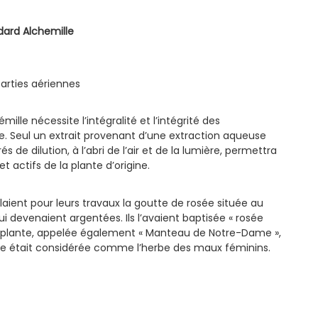
dard Alchemille
 Parties aériennes
émille nécessite l’intégralité et l’intégrité des
he. Seul un extrait provenant d’une extraction aqueuse
s de dilution, à l’abri de l’air et de la lumière, permettra
t actifs de la plante d’origine.
llaient pour leurs travaux la goutte de rosée située au
ui devenaient argentées. Ils l’avaient baptisée « rosée
e plante, appelée également « Manteau de Notre-Dame »,
 Elle était considérée comme l’herbe des maux féminins.