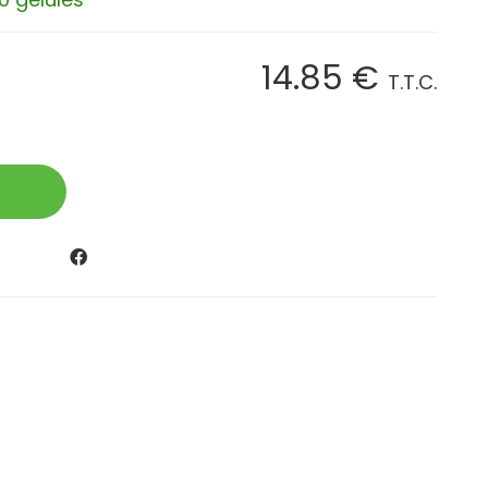
14
.85
€
T.T.C.